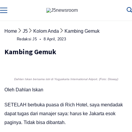
Skip
to
Media
Terverifikasi
Dewan
Pers
content
✔️
Home
J5
Kolom Anda
Kambing Gemuk
Redaksi J5
8 April, 2023
Kambing Gemuk
Dahlan Iskan bersama istri di Yogyakarta International Airport. (Foto: Disway)
Oleh Dahlan Iskan
SETELAH berbuka puasa di Rich Hotel, saya mendadak
dapat tugas dari manajer saya: harus ke Jakarta esok
paginya. Tidak bisa dibantah.