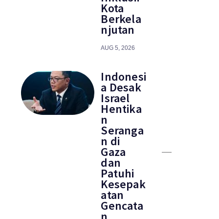
Kota
Berkela
njutan
AUG 5, 2026
Indonesi
a Desak
Israel
Hentika
n
Seranga
n di
Gaza
dan
Patuhi
Kesepak
atan
Gencata
n