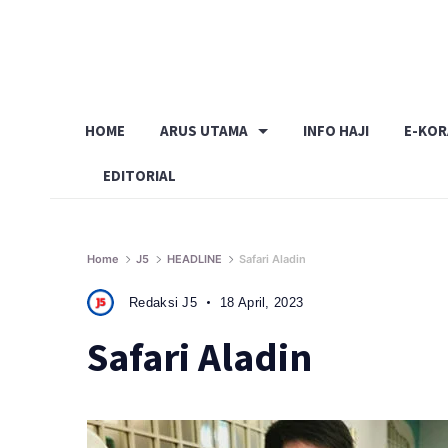
Skip
to
content
HOME
ARUS UTAMA
INFO HAJI
E-KO
EDITORIAL
Home
J5
HEADLINE
Safari Aladin
Redaksi J5
18 April, 2023
Safari Aladin