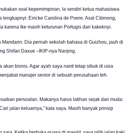
ukakan soal kepemimpinan. Ia sendiri ketua mahasiswa
a lengkapnyi: Eiricke Carolina de Poere. Asal Cibinong,
da karena Ike masih keturunan Portugis dari kakeknyi.
 Mandarin. Dia pernah sekolah bahasa di Guizhou, jauh di
ing Shifan Daxue –IKIP-nya Nanjing.
akan bisnis. Agar ayah saya nanti tetap sibuk di usia
i menjabat manajer senior di sebuah perusahaan teh.
saikan persoalan. Makanya harus latihan sejak dari muda:
 Cari jalan keluarnya,” kata saya. Masih banyak prinsip
 saja. Ketika berbuka puasa di masjid, saya pilih jalan kaki