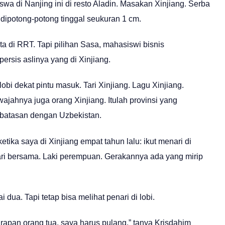
di Nanjing ini di resto Aladin. Masakan Xinjiang. Serba
dipotong-potong tinggal seukuran 1 cm.
ta di RRT. Tapi pilihan Sasa, mahasiswi bisnis
persis aslinya yang di Xinjiang.
i lobi dekat pintu masuk. Tari Xinjiang. Lagu Xinjiang.
k wajahnya juga orang Xinjiang. Itulah provinsi yang
erbatasan dengan Uzbekistan.
tika saya di Xinjiang empat tahun lalu: ikut menari di
ari bersama. Laki perempuan. Gerakannya ada yang mirip
i dua. Tapi tetap bisa melihat penari di lobi.
rapan orang tua, saya harus pulang,” tanya Krisdahim