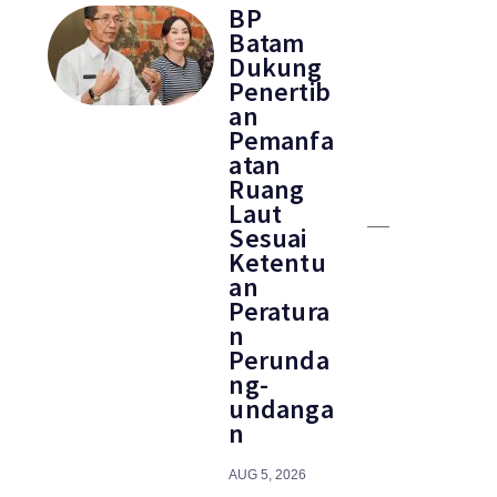
BP
Batam
Dukung
Penertib
an
Pemanfa
atan
Ruang
Laut
Sesuai
Ketentu
an
Peratura
n
Perunda
ng-
undanga
n
AUG 5, 2026