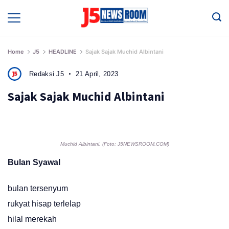
Skip
to
Media
Terverifikasi
content
Dewan
Pers
✔️
Home
J5
HEADLINE
Sajak Sajak Muchid Albintani
Redaksi J5
21 April, 2023
Sajak Sajak Muchid Albintani
Muchid Albintani. (Foto: J5NEWSROOM.COM)
Bulan Syawal
bulan tersenyum
rukyat hisap terlelap
hilal merekah