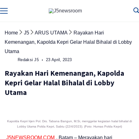
Skip
to
Media
Terverifikasi
Dewan
Pers
content
✔️
Home
J5
ARUS UTAMA
Rayakan Hari
Kemenangan, Kapolda Kepri Gelar Halal Bihalal di Lobby
Utama
Redaksi J5
23 April, 2023
Rayakan Hari Kemenangan, Kapolda
Kepri Gelar Halal Bihalal di Lobby
Utama
Kapolda Kepri Irjen Pol. Drs. Tabana Bangun, M.Si, menggelar kegiatan halal bihalal di
Lobby Utama Polda Kepri, Sabtu (22/4/2023). (Foto: Humas Polda Kepri)
J5NEWSROOM.COM
, Batam – Merayakan hari