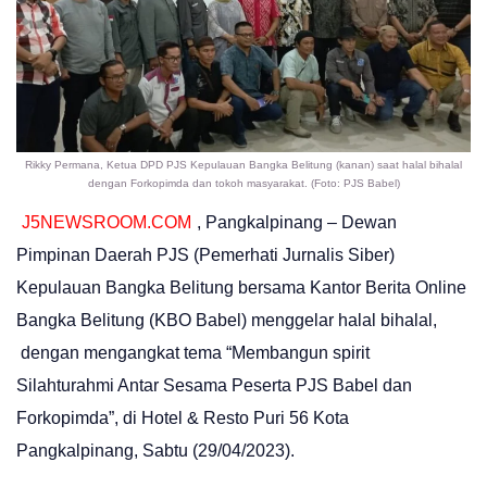
Rikky Permana, Ketua DPD PJS Kepulauan Bangka Belitung (kanan) saat halal bihalal
dengan Forkopimda dan tokoh masyarakat. (Foto: PJS Babel)
J5NEWSROOM.COM
, Pangkalpinang – Dewan
Pimpinan Daerah PJS (Pemerhati Jurnalis Siber)
Kepulauan Bangka Belitung bersama Kantor Berita Online
Bangka Belitung (KBO Babel) menggelar halal bihalal,
dengan mengangkat tema “Membangun spirit
Silahturahmi Antar Sesama Peserta PJS Babel dan
Forkopimda”, di Hotel & Resto Puri 56 Kota
Pangkalpinang, Sabtu (29/04/2023).