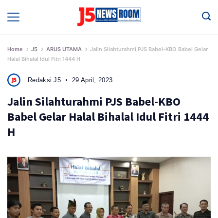
Skip
to
Media
Terverifikasi
content
Dewan
Pers
✔️
Home
J5
ARUS UTAMA
Jalin Silahturahmi PJS Babel-KBO Babel Gelar
Halal Bihalal Idul Fitri 1444 H
Redaksi J5
29 April, 2023
Jalin Silahturahmi PJS Babel-KBO
Babel Gelar Halal Bihalal Idul Fitri 1444
H