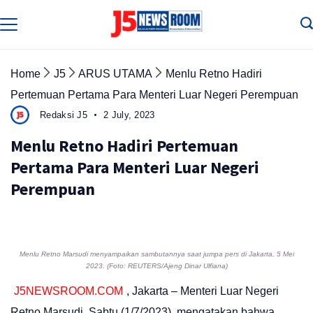
Skip
to
Media
Terverifikasi
content
Dewan
Pers
✔️
Home
J5
ARUS UTAMA
Menlu Retno Hadiri
Pertemuan Pertama Para Menteri Luar Negeri Perempuan
Redaksi J5
2 July, 2023
Menlu Retno Hadiri Pertemuan
Pertama Para Menteri Luar Negeri
Perempuan
Menlu Retno Marsudi menyampaikan sambutannya saat jumpa pers di Jakarta, 5 Mei
2023. (Foto: REUTERS/Ajeng Dinar Ulfiana)
J5NEWSROOM.COM
, Jakarta – Menteri Luar Negeri
Retno Marsudi, Sabtu (1/7/2023), mengatakan bahwa