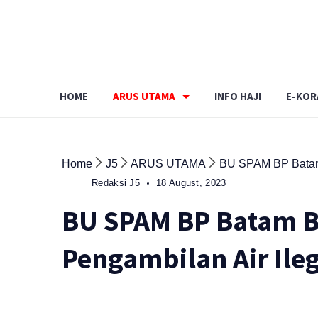
Skip
to
content
HOME
ARUS UTAMA
INFO HAJI
E-KOR
Home
J5
ARUS UTAMA
BU SPAM BP Batam B
Redaksi J5
18 August, 2023
BU SPAM BP Batam B
Pengambilan Air Ile