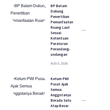
BP Batam
Dukung
Penertiban
Pemanfaatan
Ruang Laut
Sesuai
Ketentuan
Peraturan
Perundang-
undangan
AUG 5, 2026
Ketum PWI
Pusat Ajak
Semua
Anggotanya
Berada Satu
Atap Besar