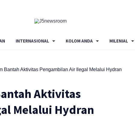
Media
Terverifikasi
Dewan
Pers
AN
INTERNASIONAL
KOLOM ANDA
MILENIAL
✔️
antah Aktivitas Pengambilan Air Ilegal Melalui Hydran
antah Aktivitas
gal Melalui Hydran