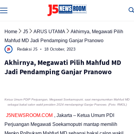
Skip
to
Media
Terverifikasi
content
Dewan
Pers
✔️
Home
J5
ARUS UTAMA
Akhirnya, Megawati Pilih
Mahfud MD Jadi Pendamping Ganjar Pranowo
Redaksi J5
18 October, 2023
Akhirnya, Megawati Pilih Mahfud MD
Jadi Pendamping Ganjar Pranowo
Ketua Umum PDIP Perjuangan, Megawati Soekarnoputri, saat mengumumkan Mahfud MD
sebagai bakal calon wakil presiden 2024 mendampingi Ganjar Pranowo. (Foto: RMOL)
J5NEWSROOM.COM
, Jakarta – Ketua Umum PDI
Perjuangan Megawati Soekarnoputri mantap memilih
Menko Polhukam Mahfud MD sebagai bakal calon wakil