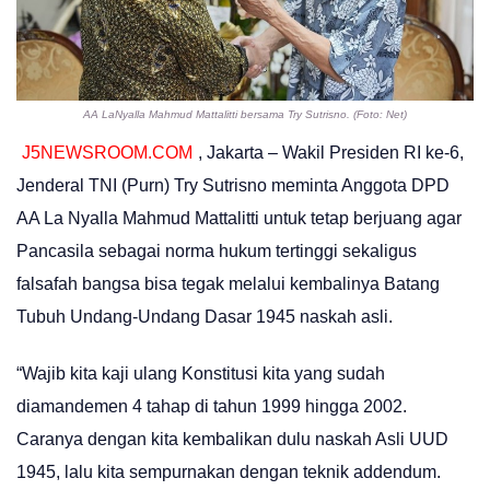
AA LaNyalla Mahmud Mattalitti bersama Try Sutrisno. (Foto: Net)
J5NEWSROOM.COM
, Jakarta – Wakil Presiden RI ke-6,
Jenderal TNI (Purn) Try Sutrisno meminta Anggota DPD
AA La Nyalla Mahmud Mattalitti untuk tetap berjuang agar
Pancasila sebagai norma hukum tertinggi sekaligus
falsafah bangsa bisa tegak melalui kembalinya Batang
Tubuh Undang-Undang Dasar 1945 naskah asli.
“Wajib kita kaji ulang Konstitusi kita yang sudah
diamandemen 4 tahap di tahun 1999 hingga 2002.
Caranya dengan kita kembalikan dulu naskah Asli UUD
1945, lalu kita sempurnakan dengan teknik addendum.