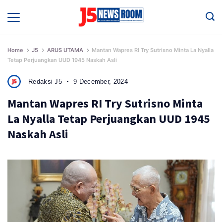
Skip
to
Media
Terverifikasi
content
Dewan
Pers
✔️
Home
J5
ARUS UTAMA
Mantan Wapres RI Try Sutrisno Minta La Nyalla
Tetap Perjuangkan UUD 1945 Naskah Asli
Redaksi J5
9 December, 2024
Mantan Wapres RI Try Sutrisno Minta
La Nyalla Tetap Perjuangkan UUD 1945
Naskah Asli