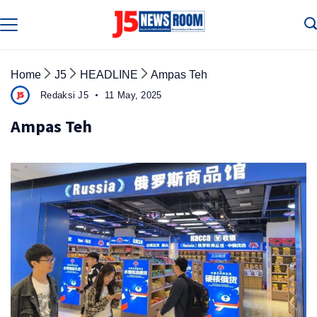
Skip
to
Media
Terverifikasi
content
Dewan
Pers
✔️
Home
J5
HEADLINE
Ampas Teh
Redaksi J5
11 May, 2025
Ampas Teh