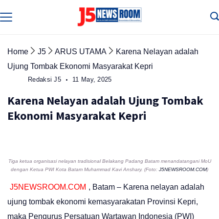
Skip
to
Media
Terverifikasi
content
Dewan
Pers
✔️
Home
J5
ARUS UTAMA
Karena Nelayan adalah
Ujung Tombak Ekonomi Masyarakat Kepri
Redaksi J5
11 May, 2025
Karena Nelayan adalah Ujung Tombak
Ekonomi Masyarakat Kepri
Tiga ketua organisasi nelayan tradisional Belakang Padang Batam menandatangani MoU
dengan Ketua PWI Kota Batam Muhammad Kavi Anshary. (Foto:
J5NEWSROOM.COM
)
J5NEWSROOM.COM
, Batam – Karena nelayan adalah
ujung tombak ekonomi kemasyarakatan Provinsi Kepri,
maka Pengurus Persatuan Wartawan Indonesia (PWI)