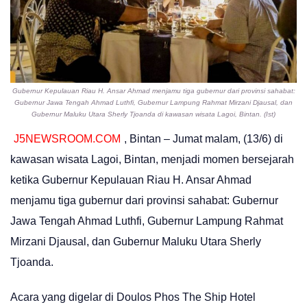
Gubernur Kepulauan Riau H. Ansar Ahmad menjamu tiga gubernur dari provinsi sahabat:
Gubernur Jawa Tengah Ahmad Luthfi, Gubernur Lampung Rahmat Mirzani Djausal, dan
Gubernur Maluku Utara Sherly Tjoanda di kawasan wisata Lagoi, Bintan. (Ist)
J5NEWSROOM.COM
, Bintan – Jumat malam, (13/6) di
kawasan wisata Lagoi, Bintan, menjadi momen bersejarah
ketika Gubernur Kepulauan Riau H. Ansar Ahmad
menjamu tiga gubernur dari provinsi sahabat: Gubernur
Jawa Tengah Ahmad Luthfi, Gubernur Lampung Rahmat
Mirzani Djausal, dan Gubernur Maluku Utara Sherly
Tjoanda.
Acara yang digelar di Doulos Phos The Ship Hotel