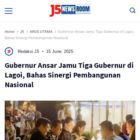
Skip
to
Media
Terverifikasi
content
Dewan
Pers
✔️
Home
J5
ARUS UTAMA
Gubernur Ansar Jamu Tiga Gubernur di Lagoi,
Bahas Sinergi Pembangunan Nasional
Redaksi J5
15 June, 2025
Gubernur Ansar Jamu Tiga Gubernur di
Lagoi, Bahas Sinergi Pembangunan
Nasional