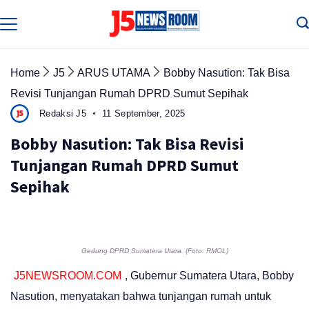
Skip
to
Media
Terverifikasi
content
Dewan
Pers
✔️
Home
J5
ARUS UTAMA
Bobby Nasution: Tak Bisa
Revisi Tunjangan Rumah DPRD Sumut Sepihak
Redaksi J5
11 September, 2025
Bobby Nasution: Tak Bisa Revisi
Tunjangan Rumah DPRD Sumut
Sepihak
Gedung DPRD Sumatera Utara. (Foto: RMOL)
J5NEWSROOM.COM
, Gubernur Sumatera Utara, Bobby
Nasution, menyatakan bahwa tunjangan rumah untuk