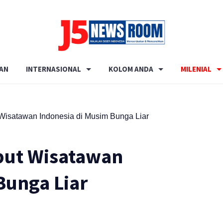
Media
Terverifikasi
AN
INTERNASIONAL
KOLOM ANDA
MILENIAL
Dewan
Pers
✔️
 Wisatawan Indonesia di Musim Bunga Liar
but Wisatawan
Bunga Liar