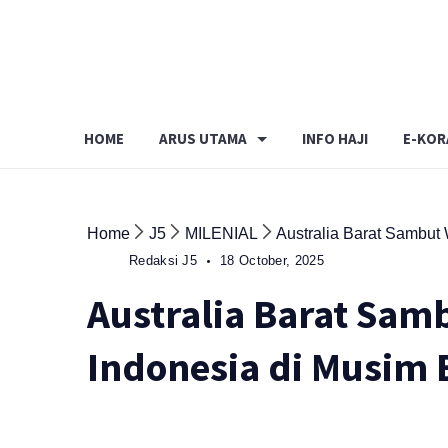
Skip
to
content
HOME
ARUS UTAMA
INFO HAJI
E-KOR
Home
J5
MILENIAL
Australia Barat Sambut
Redaksi J5
18 October, 2025
Australia Barat Sam
Indonesia di Musim 