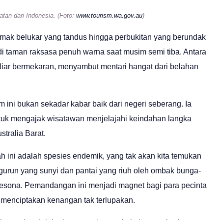
tan dari Indonesia. (Foto:
www.tourism.wa.gov.au
)
emak belukar yang tandus hingga perbukitan yang berundak
i taman raksasa penuh warna saat musim semi tiba. Antara
a liar bermekaran, menyambut mentari hangat dari belahan
m ini bukan sekadar kabar baik dari negeri seberang. Ia
uk mengajak wisatawan menjelajahi keindahan langka
tralia Barat.
ah ini adalah spesies endemik, yang tak akan kita temukan
 gurun yang sunyi dan pantai yang riuh oleh ombak bunga-
mesona. Pemandangan ini menjadi magnet bagi para pecinta
in menciptakan kenangan tak terlupakan.