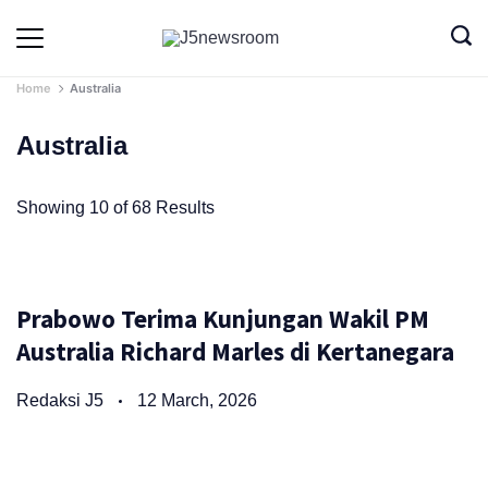
Skip
to
Media
Terverifikasi
Dewan
Pers
content
✔️
Home
Australia
Australia
Showing 10 of 68 Results
Prabowo Terima Kunjungan Wakil PM
Australia Richard Marles di Kertanegara
Redaksi J5
12 March, 2026