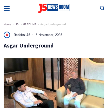
Skip
to
Media
Terverifikasi
content
Dewan
Pers
✔️
Home
J5
HEADLINE
Asgar Underground
Redaksi J5
8 November, 2025
Asgar Underground