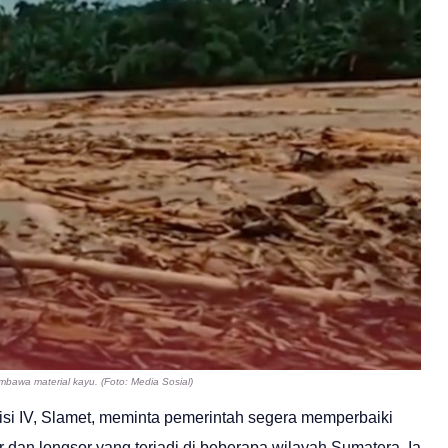
mbawa material kayu. (Foto: Media Sosial)
isi IV, Slamet, meminta pemerintah segera memperbaiki
 dan longsor yang terjadi di beberapa wilayah Sumatera. Ia