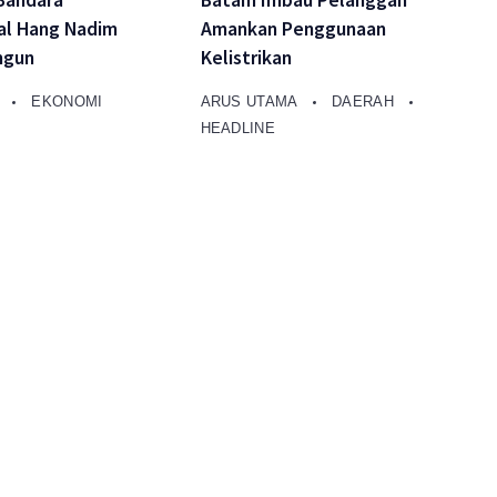
 Bandara
Batam Imbau Pelanggan
al Hang Nadim
Amankan Penggunaan
ngun
Kelistrikan
A
EKONOMI
ARUS UTAMA
DAERAH
HEADLINE