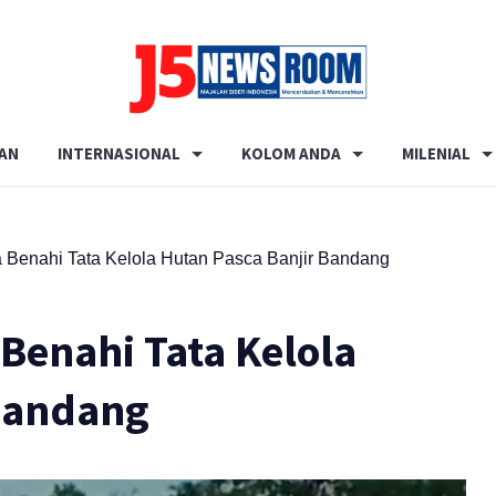
Media
Terverifikasi
AN
INTERNASIONAL
KOLOM ANDA
MILENIAL
Dewan
Pers
✔️
 Benahi Tata Kelola Hutan Pasca Banjir Bandang
Benahi Tata Kelola
 Bandang