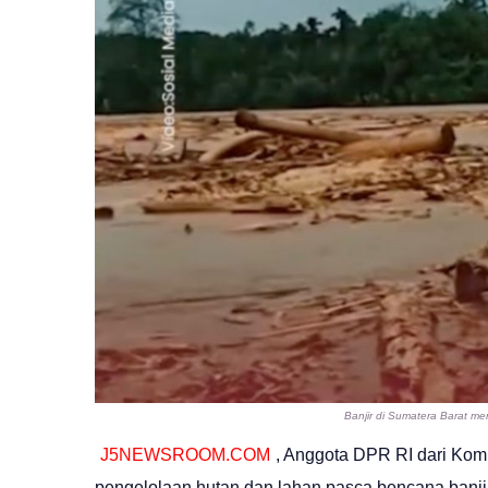
Banjir di Sumatera Barat me
J5NEWSROOM.COM
, Anggota DPR RI dari Kom
pengelolaan hutan dan lahan pasca bencana banjir