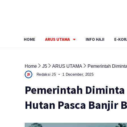
Skip
to
content
HOME
ARUS UTAMA
INFO HAJI
E-KOR
Home
J5
ARUS UTAMA
Pemerintah Diminta
Redaksi J5
1 December, 2025
Pemerintah Diminta 
Hutan Pasca Banjir