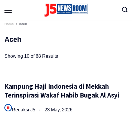
Skip
to
Media
content
Terverifikasi
Dewan
Home
Aceh
Pers
✔️
Aceh
Showing 10 of 68 Results
Kampung Haji Indonesia di Mekkah
Terinspirasi Wakaf Habib Bugak Al Asyi
Redaksi J5
23 May, 2026