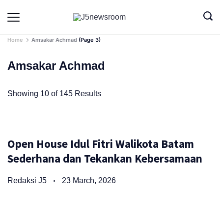
Skip
to
Media
Terverifikasi
Dewan
Pers
content
✔️
Home
Amsakar Achmad
(Page 3)
Amsakar Achmad
Showing 10 of 145 Results
Open House Idul Fitri Walikota Batam
Sederhana dan Tekankan Kebersamaan
Redaksi J5
23 March, 2026