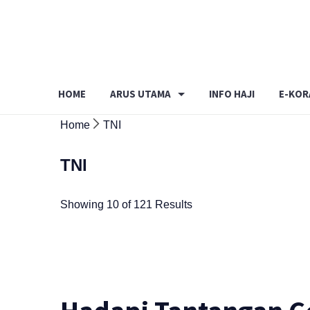
Skip
to
content
HOME
ARUS UTAMA
INFO HAJI
E-KOR
Home
TNI
TNI
Showing 10 of 121 Results