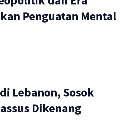
opolitik dan Era
ankan Penguatan Mental
di Lebanon, Sosok
opassus Dikenang