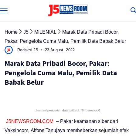
Skip
to
Media
Terverifikasi
content
Dewan
Pers
✔️
Home
J5
MILENIAL
Marak Data Pribadi Bocor,
Pakar: Pengelola Cuma Malu, Pemilik Data Babak Belur
Redaksi J5
23 August, 2022
Marak Data Pribadi Bocor, Pakar:
Pengelola Cuma Malu, Pemilik Data
Babak Belur
Ilustrasi pencurian data pribadi. [Shutterstock]
J5NEWSROOM.COM
– Pakar keamanan siber dari
Vaksincom, Alfons Tanujaya membeberkan sejumlah efek