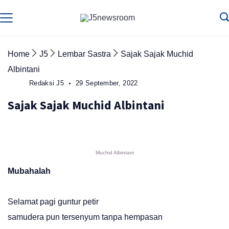
Skip
to
Media
Terverifikasi
Dewan
Pers
content
✔️
Home
J5
Lembar Sastra
Sajak Sajak Muchid
Albintani
Redaksi J5
29 September, 2022
Sajak Sajak Muchid Albintani
Muchid Albintani
Mubahalah
Selamat pagi guntur petir
samudera pun tersenyum tanpa hempasan