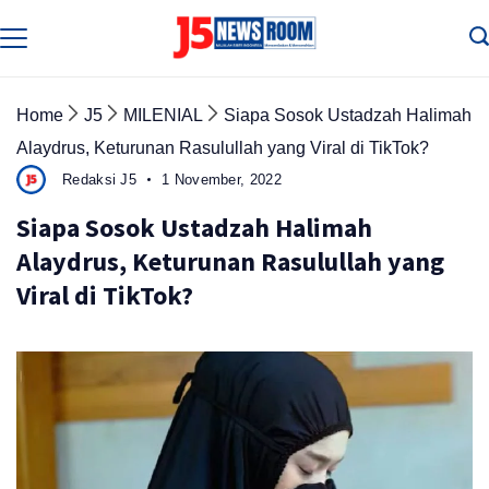
Skip
to
Media
Terverifikasi
content
Dewan
Pers
✔️
Home
J5
MILENIAL
Siapa Sosok Ustadzah Halimah
Alaydrus, Keturunan Rasulullah yang Viral di TikTok?
Redaksi J5
1 November, 2022
Siapa Sosok Ustadzah Halimah
Alaydrus, Keturunan Rasulullah yang
Viral di TikTok?