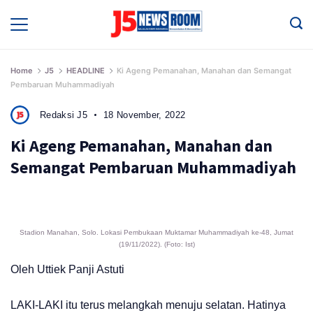
Skip
to
Media
Terverifikasi
content
Dewan
Pers
✔️
Home
J5
HEADLINE
Ki Ageng Pemanahan, Manahan dan Semangat
Pembaruan Muhammadiyah
Redaksi J5
18 November, 2022
Ki Ageng Pemanahan, Manahan dan
Semangat Pembaruan Muhammadiyah
Stadion Manahan, Solo. Lokasi Pembukaan Muktamar Muhammadiyah ke-48, Jumat
(19/11/2022). (Foto: Ist)
Oleh Uttiek Panji Astuti
LAKI-LAKI itu terus melangkah menuju selatan. Hatinya