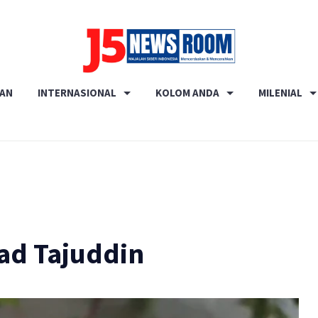
Media
RAN
INTERNASIONAL
KOLOM ANDA
MILENIAL
Terverifikasi
Dewan
Pers
✔️
ad Tajuddin