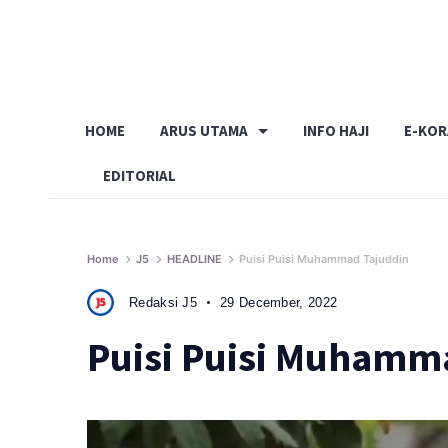
Skip
to
content
HOME
ARUS UTAMA
INFO HAJI
E-KO
EDITORIAL
Home
J5
HEADLINE
Puisi Puisi Muhammad Tajuddin
Redaksi J5
29 December, 2022
Puisi Puisi Muhamm