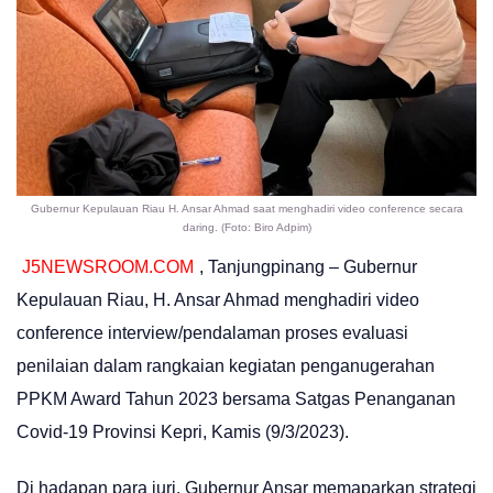
Gubernur Kepulauan Riau H. Ansar Ahmad saat menghadiri video conference secara
daring. (Foto: Biro Adpim)
J5NEWSROOM.COM
, Tanjungpinang – Gubernur
Kepulauan Riau, H. Ansar Ahmad menghadiri video
conference interview/pendalaman proses evaluasi
penilaian dalam rangkaian kegiatan penganugerahan
PPKM Award Tahun 2023 bersama Satgas Penanganan
Covid-19 Provinsi Kepri, Kamis (9/3/2023).
Di hadapan para juri, Gubernur Ansar memaparkan strategi