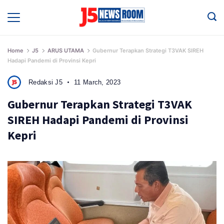
Skip
to
Media
Terverifikasi
content
Dewan
Pers
✔️
Home
J5
ARUS UTAMA
Gubernur Terapkan Strategi T3VAK SIREH
Hadapi Pandemi di Provinsi Kepri
Redaksi J5
11 March, 2023
Gubernur Terapkan Strategi T3VAK
SIREH Hadapi Pandemi di Provinsi
Kepri