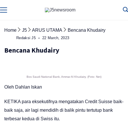
Skip
to
Media
Terverifikasi
Dewan
Pers
content
✔️
Home
J5
ARUS UTAMA
Bencana Khudairy
Redaksi J5
22 March, 2023
Bencana Khudairy
Bos Saudi National Bank, Ammar Al Khudairy. (Foto: Net)
Oleh Dahlan Iskan
KETIKA para eksekutifnya mengatakan Credit Suisse baik-
baik saja, air lagi mendidih di balik pintu tertutup bank
terbesar kedua di Swiss itu.