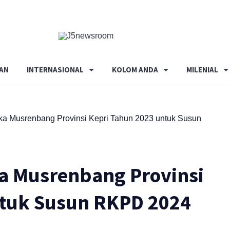
Media
Terverifikasi
Dewan
Pers
AN
INTERNASIONAL
KOLOM ANDA
MILENIAL
✔️
ka Musrenbang Provinsi Kepri Tahun 2023 untuk Susun
a Musrenbang Provinsi
ntuk Susun RKPD 2024