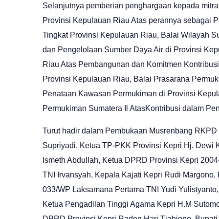
Selanjutnya pemberian penghargaan kepada mitr
Provinsi Kepulauan Riau Atas perannya sebagai 
Tingkat Provinsi Kepulauan Riau, Balai Wilayah 
dan Pengelolaan Sumber Daya Air di Provinsi Kep
Riau Atas Pembangunan dan Komitmen Kontribusi 
Provinsi Kepulauan Riau, Balai Prasarana Permuk
Penataan Kawasan Permukiman di Provinsi Kepul
Permukiman Sumatera Il AtasKontribusi dalam Pe
Turut hadir dalam Pembukaan Musrenbang RKPD t
Supriyadi, Ketua TP-PKK Provinsi Kepri Hj. Dewi 
Ismeth Abdullah, Ketua DPRD Provinsi Kepri 200
TNI Irvansyah, Kepala Kajati Kepri Rudi Margon
033/WP Laksamana Pertama TNI Yudi Yulistyanto,
Ketua Pengadilan Tinggi Agama Kepri H.M Sutomo,
DPRD Provinsi Kepri Raden Hari Tjahjono, Bupati