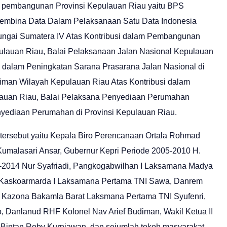
a pembangunan Provinsi Kepulauan Riau yaitu BPS
Pembina Data Dalam Pelaksanaan Satu Data Indonesia
Sungai Sumatera IV Atas Kontribusi dalam Pembangunan
ulauan Riau, Balai Pelaksanaan Jalan Nasional Kepulauan
dalam Peningkatan Sarana Prasarana Jalan Nasional di
iman Wilayah Kepulauan Riau Atas Kontribusi dalam
auan Riau, Balai Pelaksana Penyediaan Perumahan
nyediaan Perumahan di Provinsi Kepulauan Riau.
ersebut yaitu Kepala Biro Perencanaan Ortala Rohmad
Kumalasari Ansar, Gubernur Kepri Periode 2005-2010 H.
4-2014 Nur Syafriadi, Pangkogabwilhan I Laksamana Madya
o, Kaskoarmarda I Laksamana Pertama TNI Sawa, Danrem
 Kazona Bakamla Barat Laksmana Pertama TNI Syufenri,
 Danlanud RHF Kolonel Nav Arief Budiman, Wakil Ketua II
 Bintan Roby Kurniawan, dan sejumlah tokoh masyarakat