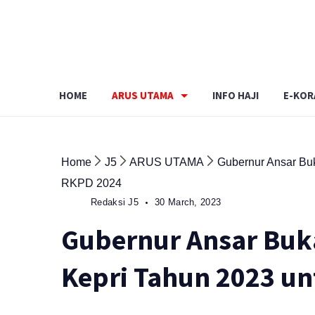
Skip
to
content
HOME
ARUS UTAMA
INFO HAJI
E-KOR
Home
J5
ARUS UTAMA
Gubernur Ansar Bu
RKPD 2024
Redaksi J5
30 March, 2023
Gubernur Ansar Buk
Kepri Tahun 2023 u