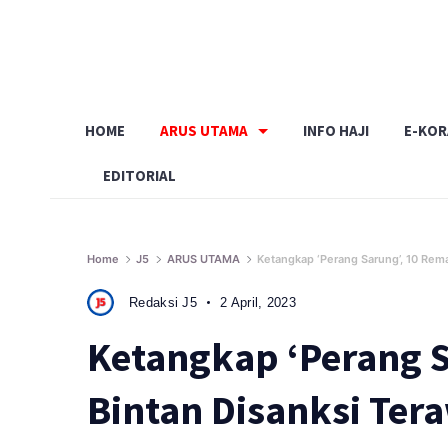
Skip
to
content
HOME
ARUS UTAMA
INFO HAJI
E-KO
EDITORIAL
Home
J5
ARUS UTAMA
Ketangkap ‘Perang Sarung’, 10 Rem
Redaksi J5
2 April, 2023
Ketangkap ‘Perang S
Bintan Disanksi Ter