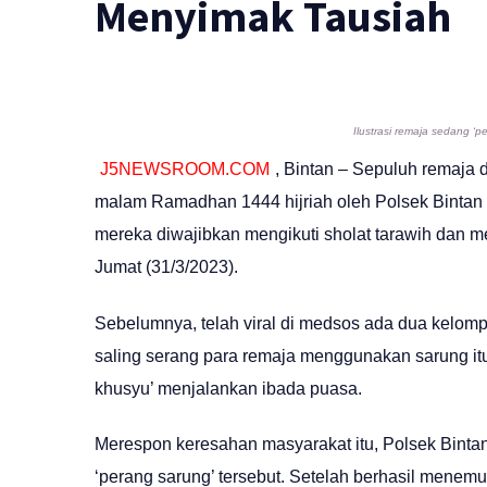
Menyimak Tausiah
Ilustrasi remaja sedang ‘p
J5NEWSROOM.COM
, Bintan – Sepuluh remaja d
malam Ramadhan 1444 hijriah oleh Polsek Bintan U
mereka diwajibkan mengikuti sholat tarawih dan me
Jumat (31/3/2023).
Sebelumnya, telah viral di medsos ada dua kelomp
saling serang para remaja menggunakan sarung i
khusyu’ menjalankan ibada puasa.
Merespon keresahan masyarakat itu, Polsek Bintan 
‘perang sarung’ tersebut. Setelah berhasil mene