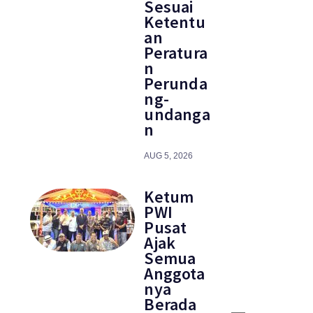
Sesuai
Ketentu
an
Peratura
n
Perunda
ng-
undanga
n
AUG 5, 2026
Ketum
PWI
Pusat
Ajak
Semua
Anggota
nya
Berada