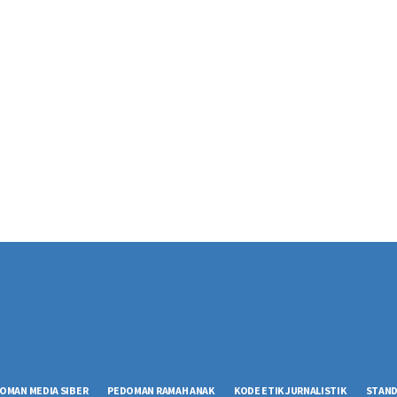
OMAN MEDIA SIBER
PEDOMAN RAMAH ANAK
KODE ETIK JURNALISTIK
STAND