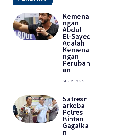
Kemena
ngan
Abdul
El-Sayed
Adalah
Kemena
ngan
Perubah
an
AUG 6, 2026
Satresn
arkoba
Polres
Bintan
Gagalka
n