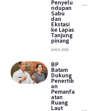
Penyelu
ndupan
Sabu
dan
Ekstasi
ke Lapas
Tanjung
pinang
AUG 6, 2026
BP
Batam
Dukung
Penertib
an
Pemanfa
atan
Ruang
Laut