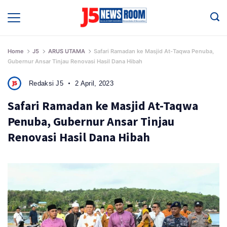
Skip
to
Media
Terverifikasi
content
Dewan
Pers
✔️
Home
J5
ARUS UTAMA
Safari Ramadan ke Masjid At-Taqwa Penuba,
Gubernur Ansar Tinjau Renovasi Hasil Dana Hibah
Redaksi J5
2 April, 2023
Safari Ramadan ke Masjid At-Taqwa
Penuba, Gubernur Ansar Tinjau
Renovasi Hasil Dana Hibah