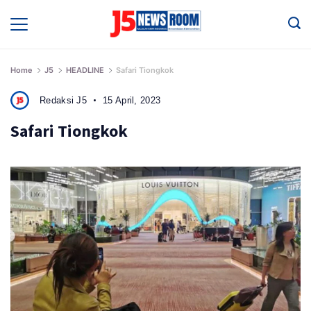
Skip
to
Media
Terverifikasi
content
Dewan
Pers
✔️
Home
J5
HEADLINE
Safari Tiongkok
Redaksi J5
15 April, 2023
Safari Tiongkok