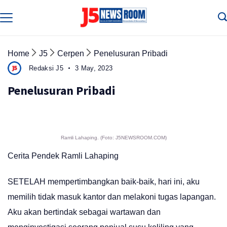
Skip
to
Media
Terverifikasi
content
Dewan
Pers
✔️
Home
J5
Cerpen
Penelusuran Pribadi
Redaksi J5
3 May, 2023
Penelusuran Pribadi
Ramli Lahaping. (Foto: J5NEWSROOM.COM)
Cerita Pendek Ramli Lahaping
SETELAH mempertimbangkan baik-baik, hari ini, aku
memilih tidak masuk kantor dan melakoni tugas lapangan.
Aku akan bertindak sebagai wartawan dan