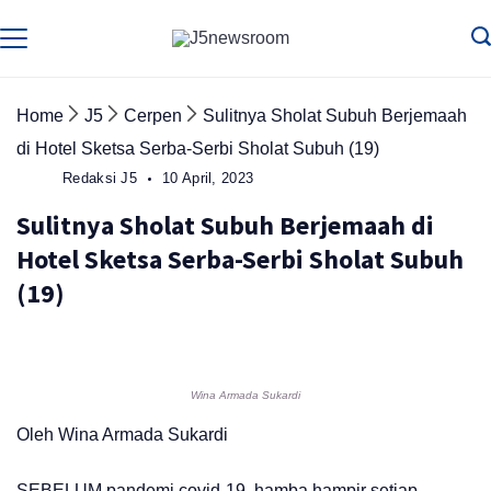
Skip
to
Media
Terverifikasi
Dewan
Pers
content
✔️
Home
J5
Cerpen
Sulitnya Sholat Subuh Berjemaah
di Hotel Sketsa Serba-Serbi Sholat Subuh (19)
Redaksi J5
10 April, 2023
Sulitnya Sholat Subuh Berjemaah di
Hotel Sketsa Serba-Serbi Sholat Subuh
(19)
Wina Armada Sukardi
Oleh Wina Armada Sukardi
SEBELUM pandemi covid-19, hamba hampir setiap