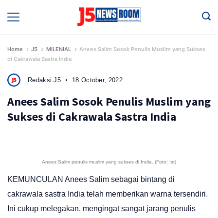
Skip
to
Media
Terverifikasi
content
Dewan
Pers
✔️
Home
J5
MILENIAL
Anees Salim Sosok Penulis Muslim yang Sukses
di Cakrawala Sastra India
Redaksi J5
18 October, 2022
Anees Salim Sosok Penulis Muslim yang
Sukses di Cakrawala Sastra India
Anees Salim penulis muslim yang sukses di India. (Foto: Ist)
KEMUNCULAN Anees Salim sebagai bintang di
cakrawala sastra India telah memberikan warna tersendiri.
Ini cukup melegakan, mengingat sangat jarang penulis