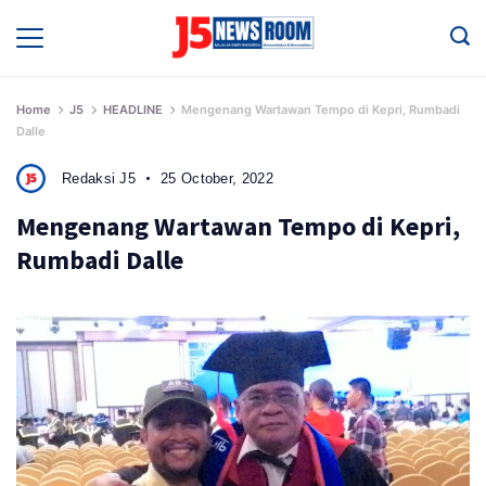
Skip
to
Media
Terverifikasi
content
Dewan
Pers
✔️
Home
J5
HEADLINE
Mengenang Wartawan Tempo di Kepri, Rumbadi
Dalle
Redaksi J5
25 October, 2022
Mengenang Wartawan Tempo di Kepri,
Rumbadi Dalle