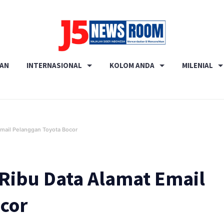
Media
RAN
INTERNASIONAL
KOLOM ANDA
MILENIAL
Terverifikasi
Dewan
Pers
✔️
mail Pelanggan Toyota Bocor
Ribu Data Alamat Email
cor