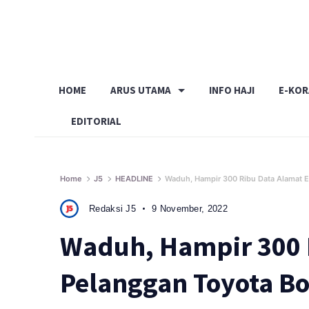
Skip
to
content
HOME
ARUS UTAMA
INFO HAJI
E-KO
EDITORIAL
Home
J5
HEADLINE
Waduh, Hampir 300 Ribu Data Alamat E
Redaksi J5
9 November, 2022
Waduh, Hampir 300 
Pelanggan Toyota Bo