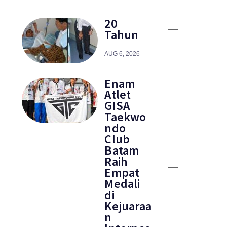
20
Tahun
AUG 6, 2026
Enam
Atlet
GISA
Taekwo
ndo
Club
Batam
Raih
Empat
Medali
di
Kejuaraa
n