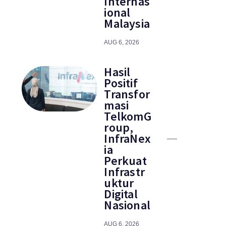
Internas
ional
Malaysia
AUG 6, 2026
Hasil
Positif
Transfor
masi
TelkomG
roup,
InfraNex
ia
Perkuat
Infrastr
uktur
Digital
Nasional
AUG 6, 2026