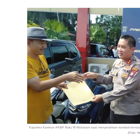
Kapolres Karimun AKBP Ryky W Muharam saat menyerahkan kembali kendara
(Foto: 