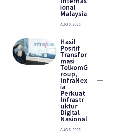
Internas
ional
Malaysia
AUG 6, 2026
Hasil
Positif
Transfor
masi
TelkomG
roup,
InfraNex
ia
Perkuat
Infrastr
uktur
Digital
Nasional
AUG 6, 2026