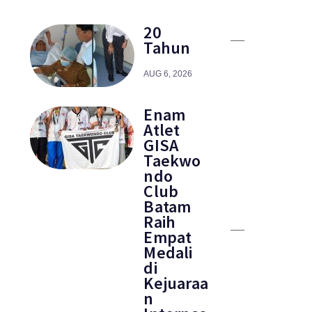
20
Tahun
AUG 6, 2026
Enam
Atlet
GISA
Taekwo
ndo
Club
Batam
Raih
Empat
Medali
di
Kejuaraa
n