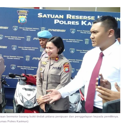
an bermotor barang bukti tindak pidana penipuan dan penggelapan kepada pemiliknya.
Humas Polres Karimun)