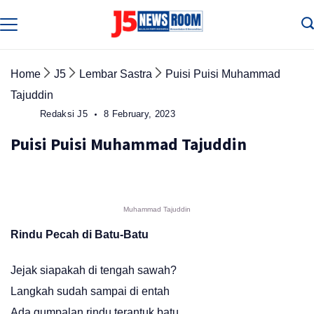
Skip
to
Media
Terverifikasi
content
Dewan
Pers
✔️
Home
J5
Lembar Sastra
Puisi Puisi Muhammad
Tajuddin
Redaksi J5
8 February, 2023
Puisi Puisi Muhammad Tajuddin
Muhammad Tajuddin
Rindu Pecah di Batu-Batu
Jejak siapakah di tengah sawah?
Langkah sudah sampai di entah
Ada gumpalan rindu terantuk batu