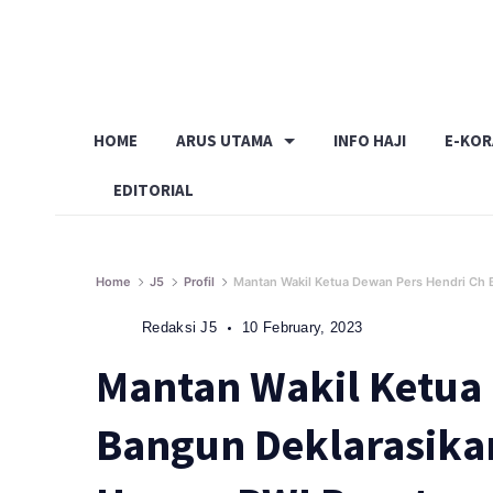
Skip
to
content
HOME
ARUS UTAMA
INFO HAJI
E-KO
EDITORIAL
Home
J5
Profil
Mantan Wakil Ketua Dewan Pers Hendri Ch 
Redaksi J5
10 February, 2023
Mantan Wakil Ketua
Bangun Deklarasikan