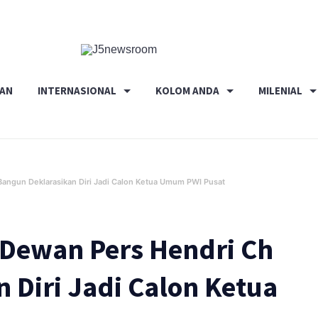
Media
Terverifikasi
Dewan
RAN
INTERNASIONAL
KOLOM ANDA
MILENIAL
Pers
✔️
Bangun Deklarasikan Diri Jadi Calon Ketua Umum PWI Pusat
 Dewan Pers Hendri Ch
 Diri Jadi Calon Ketua