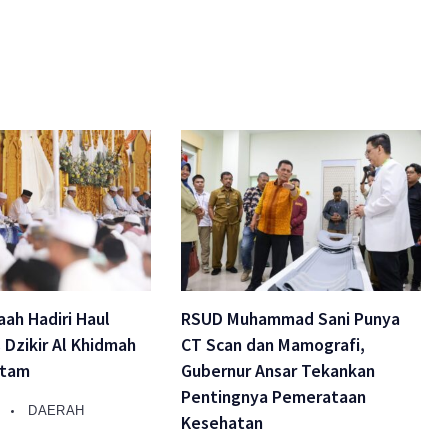
ah Hadiri Haul
RSUD Muhammad Sani Punya
s Dzikir Al Khidmah
CT Scan dan Mamografi,
atam
Gubernur Ansar Tekankan
Pentingnya Pemerataan
A
DAERAH
Kesehatan