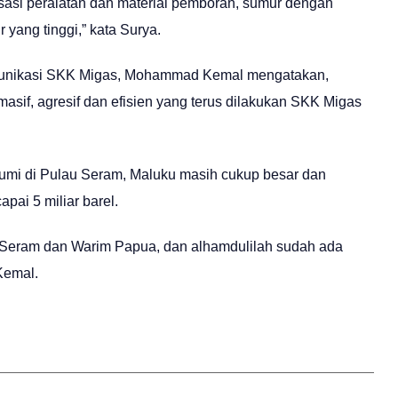
sasi peralatan dan material pemboran, sumur dengan
 yang tinggi,” kata Surya.
Komunikasi SKK Migas, Mohammad Kemal mengatakan,
asif, agresif dan efisien yang terus dilakukan SKK Migas
mi di Pulau Seram, Maluku masih cukup besar dan
pai 5 miliar barel.
u Seram dan Warim Papua, dan alhamdulilah sudah ada
 Kemal.