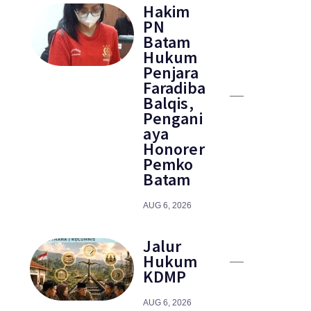
Hakim
PN
Batam
Hukum
Penjara
Faradiba
Balqis,
Pengani
aya
Honorer
Pemko
Batam
AUG 6, 2026
Jalur
Hukum
KDMP
AUG 6, 2026