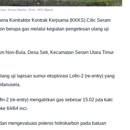
i Pulau Seram Maluku. (Foto: SKK Migas)
sama Kontraktor Kontrak Kerjsama (KKKS) Citic Seram
on berupa gas melalui kegiatan pengetesan ulang uji
eram Non-Bula, Desa Seti, Kecamatan Seram Utara Timur
ng uji lapisan sumur eksplorasi Lofin-2 (re-entry) yang
 Manusela.
in-2 (re-entry) mengalirkan gas sebesar 15.02 juta kaki
e 64/64 inci.
dan mengevaluasi potensi hidrokarbon pada batuan