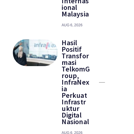
Internas
ional
Malaysia
AUG 6, 2026
Hasil
Positif
Transfor
masi
TelkomG
roup,
InfraNex
ia
Perkuat
Infrastr
uktur
Digital
Nasional
AUG 6, 2026