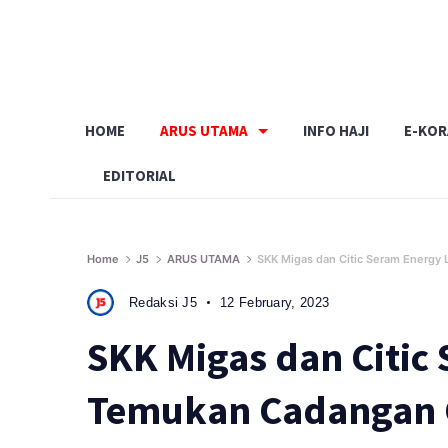
Skip
to
content
HOME
ARUS UTAMA
INFO HAJI
E-KO
EDITORIAL
Home
J5
ARUS UTAMA
SKK Migas dan Citic Seram Energy
Redaksi J5
12 February, 2023
SKK Migas dan Citic
Temukan Cadangan G