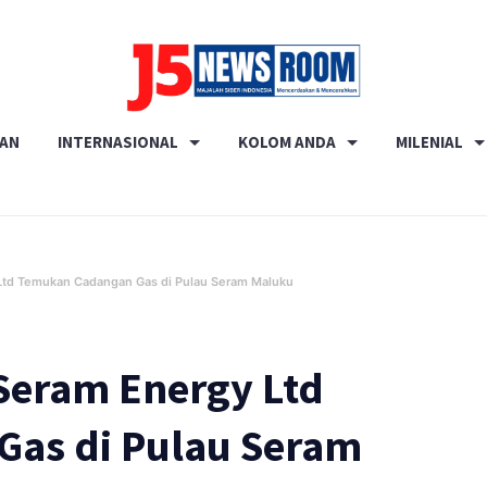
Media
RAN
INTERNASIONAL
KOLOM ANDA
MILENIAL
Terverifikasi
Dewan
Pers
✔️
 Ltd Temukan Cadangan Gas di Pulau Seram Maluku
 Seram Energy Ltd
as di Pulau Seram