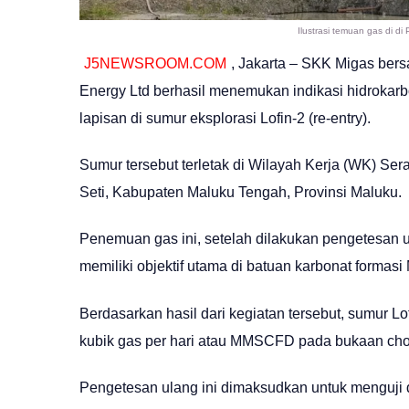
Ilustrasi temuan gas di d
J5NEWSROOM.COM
, Jakarta – SKK Migas ber
Energy Ltd berhasil menemukan indikasi hidrokarb
lapisan di sumur eksplorasi Lofin-2 (re-entry).
Sumur tersebut terletak di Wilayah Kerja (WK) S
Seti, Kabupaten Maluku Tengah, Provinsi Maluku.
Penemuan gas ini, setelah dilakukan pengetesan ula
memiliki objektif utama di batuan karbonat formasi
Berdasarkan hasil dari kegiatan tersebut, sumur Lof
kubik gas per hari atau MMSCFD pada bukaan chok
Pengetesan ulang ini dimaksudkan untuk menguji 