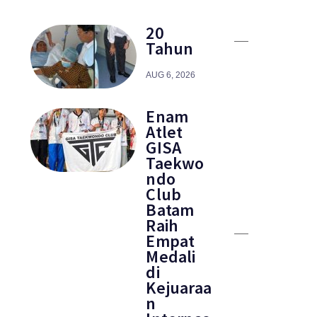
20
Tahun
AUG 6, 2026
Enam
Atlet
GISA
Taekwo
ndo
Club
Batam
Raih
Empat
Medali
di
Kejuaraa
n