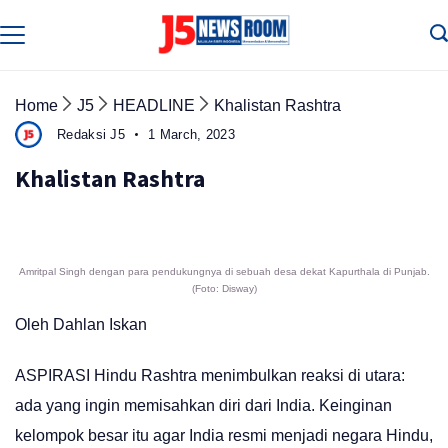
Skip
to
Media
Terverifikasi
content
Dewan
Pers
✔️
Home
J5
HEADLINE
Khalistan Rashtra
Redaksi J5
1 March, 2023
Khalistan Rashtra
Amritpal Singh dengan para pendukungnya di sebuah desa dekat Kapurthala di Punjab.
(Foto: Disway)
Oleh Dahlan Iskan
ASPIRASI Hindu Rashtra menimbulkan reaksi di utara:
ada yang ingin memisahkan diri dari India. Keinginan
kelompok besar itu agar India resmi menjadi negara Hindu,