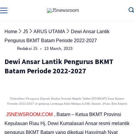
Skip
to
Media
Terverifikasi
Dewan
Pers
content
✔️
Home
J5
ARUS UTAMA
Dewi Ansar Lantik
Pengurus BKMT Batam Periode 2022-2027
Redaksi J5
13 March, 2023
Dewi Ansar Lantik Pengurus BKMT
Batam Periode 2022-2027
Pelantikan Pengurus Daerah Badan Kontak Majelis Taklim (PD-BKMT) Kota Batam
Periode 2022-2027 di gedung Lembaga Adat Melayu (LAM), Batam. (Foto: Biro Adpim)
J5NEWSROOM.COM
, Batam – Ketua BKMT Provinsi
Kepulauan Riau Hj. Dewi Kumalasari Ansar resmi melantik
pengurus BKMT Batam yang diketuai Hasyimah Nyat