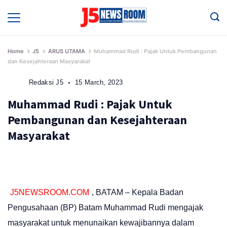
Skip
to
Media
Terverifikasi
content
Dewan
Pers
✔️
Home
J5
ARUS UTAMA
Muhammad Rudi : Pajak Untuk Pembangunan
dan Kesejahteraan Masyarakat
Redaksi J5
15 March, 2023
Muhammad Rudi : Pajak Untuk
Pembangunan dan Kesejahteraan
Masyarakat
J5NEWSROOM.COM
, BATAM – Kepala Badan
Pengusahaan (BP) Batam Muhammad Rudi mengajak
masyarakat untuk menunaikan kewajibannya dalam