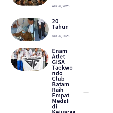
AUG 6, 2026
20
Tahun
AUG 6, 2026
Enam
Atlet
GISA
Taekwo
ndo
Club
Batam
Raih
Empat
Medali
di
Kejuaraa