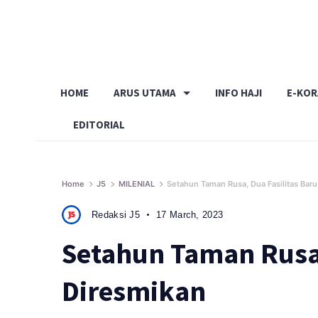
Skip
to
content
HOME
ARUS UTAMA
INFO HAJI
E-KO
EDITORIAL
Home
J5
MILENIAL
Setahun Taman Rusa, Dua Fasilitas Bar
Redaksi J5
17 March, 2023
Setahun Taman Rusa,
Diresmikan