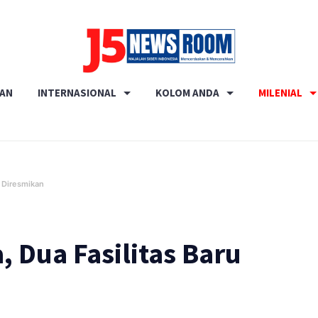
Media
RAN
INTERNASIONAL
KOLOM ANDA
MILENIAL
Terverifikasi
Dewan
Pers
✔️
u Diresmikan
 Dua Fasilitas Baru