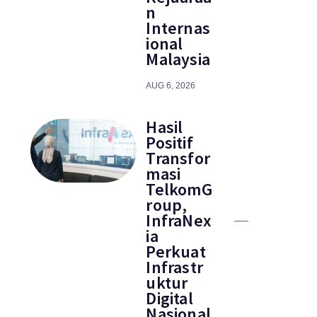
n
Internas
ional
Malaysia
AUG 6, 2026
Hasil
Positif
Transfor
masi
TelkomG
roup,
InfraNex
ia
Perkuat
Infrastr
uktur
Digital
Nasional