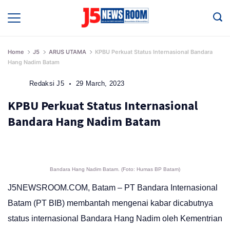
Skip
to
Media
Terverifikasi
content
Dewan
Pers
✔️
Home
J5
ARUS UTAMA
KPBU Perkuat Status Internasional Bandara
Hang Nadim Batam
Redaksi J5
29 March, 2023
KPBU Perkuat Status Internasional
Bandara Hang Nadim Batam
Bandara Hang Nadim Batam. (Foto: Humas BP Batam)
J5NEWSROOM.COM, Batam – PT Bandara Internasional
Batam (PT BIB) membantah mengenai kabar dicabutnya
status internasional Bandara Hang Nadim oleh Kementrian