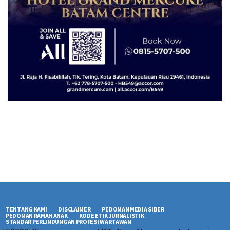
TENTANG KAMI
DISCLAIMER
PEDOMAN MEDIA SIBER
PEDOMAN RAMAH ANAK
KODE ETIK JURNALISTIK
STANDAR PERLINDUNGAN PROFESI WARTAWAN