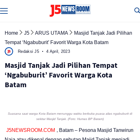
Skip
to
Media
Terverifikasi
content
Dewan
Pers
✔️
Home
J5
ARUS UTAMA
Masjid Tanjak Jadi Pilihan
Tempat ‘Ngabuburit’ Favorit Warga Kota Batam
Redaksi J5
4 April, 2023
Masjid Tanjak Jadi Pilihan Tempat
‘Ngabuburit’ Favorit Warga Kota
Batam
Suasana saat warga Kota Batam menunggu waktu berbuka puasa alias ngabuburit di
sekitar Masjid Tanjak. (Foto: Humas BP Batam)
J5NEWSROOM.COM
, Batam – Pesona Masjid Tanwirun
Naja atau dikenal dengan sebutan Majid Tanjak menjadi