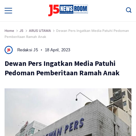
Skip
to
Media
Terverifikasi
content
Dewan
Pers
✔️
Home
J5
ARUS UTAMA
Dewan Pers Ingatkan Media Patuhi Pedoman
Pemberitaan Ramah Anak
Redaksi J5
18 April, 2023
Dewan Pers Ingatkan Media Patuhi
Pedoman Pemberitaan Ramah Anak