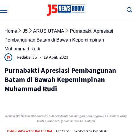
Skip
to
Media
Terverifikasi
content
Dewan
Pers
✔️
Home
J5
ARUS UTAMA
Purnabakti Apresiasi
Pembangunan Batam di Bawah Kepemimpinan
Muhammad Rudi
Redaksi J5
19 April, 2023
Purnabakti Apresiasi Pembangunan
Batam di Bawah Kepemimpinan
Muhammad Rudi
Kepala BP Batam Muhammad Rudi bersilaturahmi dengan para pegawai BP Batam yang
telah purnabakti. (Foto: Humas BP Batam)
J5NEWSROOM.COM
, Batam – Sebagai bentuk