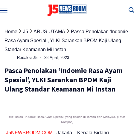
Skip
to
Media
Terverifikasi
content
Dewan
Pers
✔️
Home
J5
ARUS UTAMA
Pasca Penolakan ‘Indomie
Rasa Ayam Spesial’, YLKI Sarankan BPOM Kaji Ulang
Standar Keamanan Mi Instan
Redaksi J5
28 April, 2023
Pasca Penolakan ‘Indomie Rasa Ayam
Spesial’, YLKI Sarankan BPOM Kaji
Ulang Standar Keamanan Mi Instan
Mie instan “Indomie Rasa Ayam Spesial” yang ditolah di Taiwan dan Malaysia. (Foto:
Kompas)
J5NEWSROOM.COM
, Jakarta – Kepala Bidang