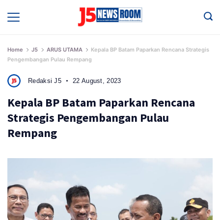
Skip
to
Media
Terverifikasi
content
Dewan
Pers
✔️
Home
J5
ARUS UTAMA
Kepala BP Batam Paparkan Rencana Strategis
Pengembangan Pulau Rempang
Redaksi J5
22 August, 2023
Kepala BP Batam Paparkan Rencana
Strategis Pengembangan Pulau
Rempang